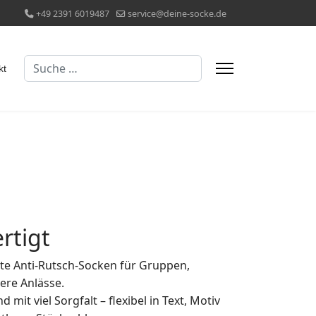
+49 2391 6019487
service@deine-socke.de
Suchen
kt
rtigt
ltete Anti-Rutsch-Socken für Gruppen,
ere Anlässe.
 mit viel Sorgfalt – flexibel in Text, Motiv