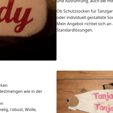
und Ausführung, auch bei mit
Ob Schutzsocken für Tanzgard
oder individuell gestaltete S
Mein Angebot richtet sich an 
Standardlösungen.
cken
ndestmengen wie in der
en
lig, robust, Wolle,