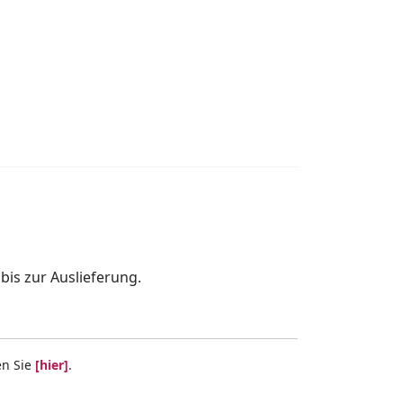
is zur Auslieferung.
en Sie
[hier]
.