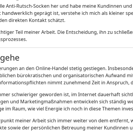
duelle Anti-Rutsch-Socken her und habe meine Kundinnen un
handwerklich geprägt ist, verstehe ich mich als kleiner spezi
en direkten Kontakt schätzt.
tiger Teil meiner Arbeit. Die Entscheidung, ihn zu schließen
sprozesses.
 gehe
rungen an den Online-Handel stetig gestiegen. Insbesonder
eblichen bürokratischen und organisatorischen Aufwand mit
nformationspflichten nimmt zunehmend Zeit in Anspruch, die
mmer schwieriger geworden ist, im Internet dauerhaft sich
ungen und Marketingmaßnahmen entwickeln sich ständig wei
age im Raum, wie viel Energie ich noch in diese Themen inve
punkt meiner Arbeit sich immer weiter von dem entfernt, wa
kte sowie der persönlichen Betreuung meiner Kundinnen 