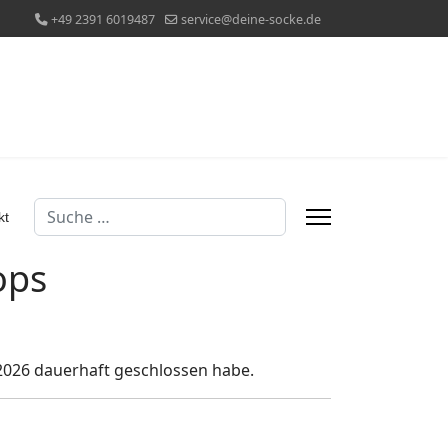
+49 2391 6019487
service@deine-socke.de
Suchen
kt
ops
2026 dauerhaft geschlossen habe.